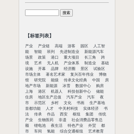
【标签列表】
产业
产业链
高端
游客
园区
人工智
能
智能
班列
先进制造业
新能源汽车
场景
政策
港口
重大项目
长三角
跨
境
艺术
无人机
产业体系
制造业
基础
设施
开幕
品牌
经济圈
景区
试验区
市场主体
著名艺术家
复兴百年伟业
博物
馆
研究院
能级
传承文化经典
中国
房
地产市场
新能源
冰雪
数据中心
购房
上海
港区
机器人
科技创新中心
储能
住房
地区生产总值
汽车产业
汽车
夜
市
示范区
乡村
文化
书画
生产基地
首都功能
人才
中关村科技
实体经济
书
法
传承
作品
西安
枢纽
集团
传统
产业
生物医药
非遗
社会消费品零售总
额
锂电池
夜生活
特色产业
外贸
都
市
车间
氢能
综合交通枢纽
艺术教育