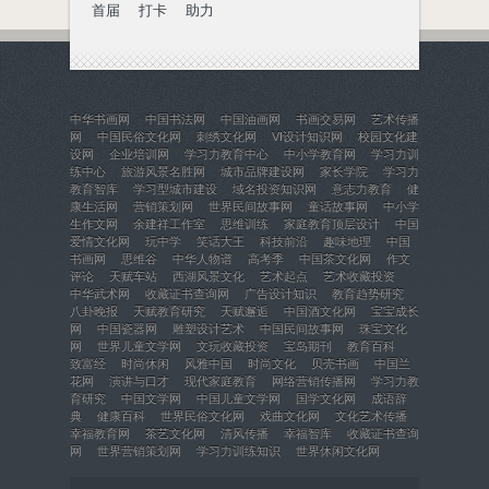
首届
打卡
助力
中华书画网
中国书法网
中国油画网
书画交易网
艺术传播
网
中国民俗文化网
刺绣文化网
VI设计知识网
校园文化建
设网
企业培训网
学习力教育中心
中小学教育网
学习力训
练中心
旅游风景名胜网
城市品牌建设网
家长学院
学习力
教育智库
学习型城市建设
域名投资知识网
意志力教育
健
康生活网
营销策划网
世界民间故事网
童话故事网
中小学
生作文网
余建祥工作室
思维训练
家庭教育顶层设计
中国
爱情文化网
玩中学
笑话大王
科技前沿
趣味地理
中国
书画网
思维谷
中华人物谱
高考季
中国茶文化网
作文
评论
天赋车站
西湖风景文化
艺术起点
艺术收藏投资
中华武术网
收藏证书查询网
广告设计知识
教育趋势研究
八卦晚报
天赋教育研究
天赋邂逅
中国酒文化网
宝宝成长
网
中国瓷器网
雕塑设计艺术
中国民间故事网
珠宝文化
网
世界儿童文学网
文玩收藏投资
宝岛期刊
教育百科
致富经
时尚休闲
风雅中国
时尚文化
贝壳书画
中国兰
花网
演讲与口才
现代家庭教育
网络营销传播网
学习力教
育研究
中国文学网
中国儿童文学网
国学文化网
成语辞
典
健康百科
世界民俗文化网
戏曲文化网
文化艺术传播
幸福教育网
茶艺文化网
清风传播
幸福智库
收藏证书查询
网
世界营销策划网
学习力训练知识
世界休闲文化网