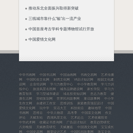
●
推动东北全面振兴取得新突破
●
三线城市靠什么“输”出一流产业
●
中国首座考古学科专题博物馆试行开放
●
中国爱情文化网
中华书画网
中国书法网
中国油画网
书画交易网
艺术传播
网
中国民俗文化网
刺绣文化网
VI设计知识网
校园文化建
设网
企业培训网
学习力教育中心
中小学教育网
学习力训
练中心
旅游风景名胜网
城市品牌建设网
家长学院
学习力
教育智库
学习型城市建设
域名投资知识网
意志力教育
健
康生活网
营销策划网
世界民间故事网
童话故事网
中小学
生作文网
余建祥工作室
思维训练
家庭教育顶层设计
中国
爱情文化网
玩中学
笑话大王
科技前沿
趣味地理
中国
书画网
思维谷
中华人物谱
高考季
中国茶文化网
作文
评论
天赋车站
西湖风景文化
艺术起点
艺术收藏投资
中华武术网
收藏证书查询网
广告设计知识
教育趋势研究
八卦晚报
天赋教育研究
天赋邂逅
中国酒文化网
宝宝成长
网
中国瓷器网
雕塑设计艺术
中国民间故事网
珠宝文化