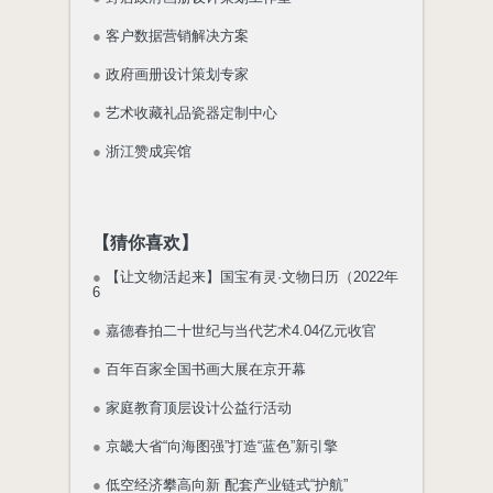
●
客户数据营销解决方案
●
政府画册设计策划专家
●
艺术收藏礼品瓷器定制中心
●
浙江赞成宾馆
【猜你喜欢】
●
【让文物活起来】国宝有灵·文物日历（2022年
6
●
嘉德春拍二十世纪与当代艺术4.04亿元收官
●
百年百家全国书画大展在京开幕
●
家庭教育顶层设计公益行活动
●
京畿大省“向海图强”打造“蓝色”新引擎
●
低空经济攀高向新 配套产业链式“护航”