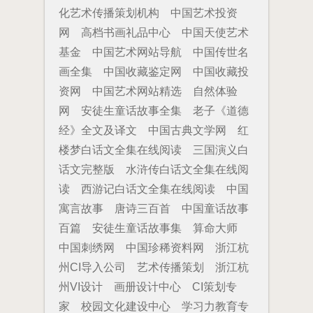
化艺术传播策划机构
中国艺术投资
网
高档书画礼品中心
中国天使艺术
基金
中国艺术网站导航
中国传世名
画全集
中国收藏鉴定网
中国收藏投
资网
中国艺术网站精选
自然体验
网
安徒生童话故事全集
老子《道德
经》全文及译文
中国古典文学网
红
楼梦白话文全集在线阅读
三国演义白
话文完整版
水浒传白话文全集在线阅
读
西游记白话文全集在线阅读
中国
寓言故事
唐诗三百首
中国童话故事
百篇
安徒生童话故事集
算命大师
中国刺绣网
中国珍稀资料网
浙江杭
州CI导入公司
艺术传播策划
浙江杭
州VI设计
画册设计中心
CI策划专
家
校园文化建设中心
学习力教育专