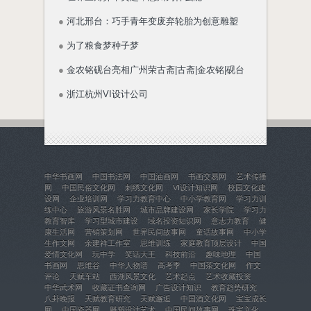
●
河北邢台：巧手青年变废弃轮胎为创意雕塑
●
为了粮食梦种子梦
●
金农铭砚台亮相广州荣古斋|古斋|金农铭|砚台
●
浙江杭州VI设计公司
中华书画网
中国书法网
中国油画网
书画交易网
艺术传播
网
中国民俗文化网
刺绣文化网
VI设计知识网
校园文化建
设网
企业培训网
学习力教育中心
中小学教育网
学习力训
练中心
旅游风景名胜网
城市品牌建设网
家长学院
学习力
教育智库
学习型城市建设
域名投资知识网
意志力教育
健
康生活网
营销策划网
世界民间故事网
童话故事网
中小学
生作文网
余建祥工作室
思维训练
家庭教育顶层设计
中国
爱情文化网
玩中学
笑话大王
科技前沿
趣味地理
中国
书画网
思维谷
中华人物谱
高考季
中国茶文化网
作文
评论
天赋车站
西湖风景文化
艺术起点
艺术收藏投资
中华武术网
收藏证书查询网
广告设计知识
教育趋势研究
八卦晚报
天赋教育研究
天赋邂逅
中国酒文化网
宝宝成长
网
中国瓷器网
雕塑设计艺术
中国民间故事网
珠宝文化