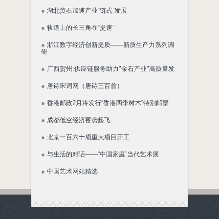
●
湖北黄石加速产业“链式”发展
●
轨道上的长三角在“提速”
●
浙江数字经济创新提质——新质生产力系列调
研
●
广西贺州:供应链服务助力"金石产业"高质量发
●
唐诗宋词网（唐诗三百首）
●
香港邮政2月将发行“香港四季树木”特别邮票
●
成都低空经济蓄势起飞
●
北京一百六十项重大项目开工
●
与生活的对话——“中国家庭”当代艺术展
●
中国艺术网站精选