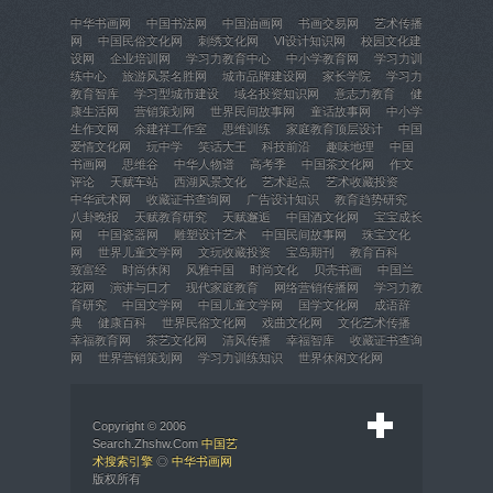
中华书画网
中国书法网
中国油画网
书画交易网
艺术传播
网
中国民俗文化网
刺绣文化网
VI设计知识网
校园文化建
设网
企业培训网
学习力教育中心
中小学教育网
学习力训
练中心
旅游风景名胜网
城市品牌建设网
家长学院
学习力
教育智库
学习型城市建设
域名投资知识网
意志力教育
健
康生活网
营销策划网
世界民间故事网
童话故事网
中小学
生作文网
余建祥工作室
思维训练
家庭教育顶层设计
中国
爱情文化网
玩中学
笑话大王
科技前沿
趣味地理
中国
书画网
思维谷
中华人物谱
高考季
中国茶文化网
作文
评论
天赋车站
西湖风景文化
艺术起点
艺术收藏投资
中华武术网
收藏证书查询网
广告设计知识
教育趋势研究
八卦晚报
天赋教育研究
天赋邂逅
中国酒文化网
宝宝成长
网
中国瓷器网
雕塑设计艺术
中国民间故事网
珠宝文化
网
世界儿童文学网
文玩收藏投资
宝岛期刊
教育百科
致富经
时尚休闲
风雅中国
时尚文化
贝壳书画
中国兰
花网
演讲与口才
现代家庭教育
网络营销传播网
学习力教
育研究
中国文学网
中国儿童文学网
国学文化网
成语辞
典
健康百科
世界民俗文化网
戏曲文化网
文化艺术传播
幸福教育网
茶艺文化网
清风传播
幸福智库
收藏证书查询
网
世界营销策划网
学习力训练知识
世界休闲文化网
Copyright © 2006
Search.Zhshw.Com
中国艺
术搜索引擎
◎
中华书画网
版权所有