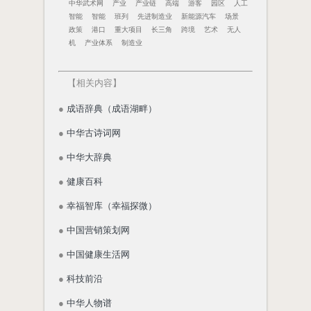
中华武术网
产业
产业链
高端
游客
园区
人工
智能
智能
班列
先进制造业
新能源汽车
场景
政策
港口
重大项目
长三角
跨境
艺术
无人
机
产业体系
制造业
【
相关内容
】
●
成语辞典（成语湖畔）
●
中华古诗词网
●
中华大辞典
●
健康百科
●
幸福智库（幸福探微）
●
中国营销策划网
●
中国健康生活网
●
科技前沿
●
中华人物谱