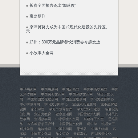
●
长春全面振兴跑出“加速度”
●
宝岛期刊
●
京津冀努力成为中国式现代化建设的先行区、
示
●
郑州：300万元品牌餐饮消费券今起发放
●
小故事大全网
中华书画网
中国书法网
中国油画网
中国书画交易网
中国
艺术传播网
中国民俗文化网
中国刺绣文化网
VI设计知识
网
中国校园文化建设网
中国企业培训网
学习力教育中心
中小学教育网
学习力训练中心
旅游风景名胜网
城市品牌建
设网
家长学院
学习力教育智库
学习型城市建设
域名投资
知识网
意志力教育
健康生活网
中国营销策划网
中外民间
故事网
童话故事网
中小学生作文网
余建祥工作室
思维训
练
家庭教育顶层设计
中国爱情文化网
玩中学
笑话大王
科技前沿
趣味地理
中国书画网
思维谷
中华人物谱
高
考季
中国茶文化网
作文评论
天赋车站
西湖风景文化