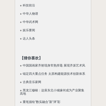
●
科技前沿
●
中华人物谱
●
中华武术网
●
娱乐要闻
●
达人头条
【猜你喜欢】
●
中国国画家齐驸现身常熟挥毫 展现齐派艺术风
●
锚定四大重点任务 太原构建能源技术创新体系
●
古典音乐家网
●
黑龙江穆棱：这座东北小城缘何成为产业聚集
高地
●
重笔描绘“数实融合”新“津”彩