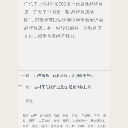
汇总了上海4年来700多个代表性品牌首
店，开发了全国第一张“品牌首店地
图”，消费者可以快速便捷地查看附近的
品牌首店，并一键导航前往，体验首店
文化，感受首发经济魅力。
上一篇
：
山东青岛：优化环境，让消费更放心
下一篇
：
吉林千亿级产业重任 通化何以扛鼎
标签：
能级
品牌
香水品牌
地图
新品
产业
产业链
高端
游
客
园区
人工智能
智能
班列
先进制造业
新能源汽车
场景
政策
港口
重大项目
长三角
跨境
艺术
无人机