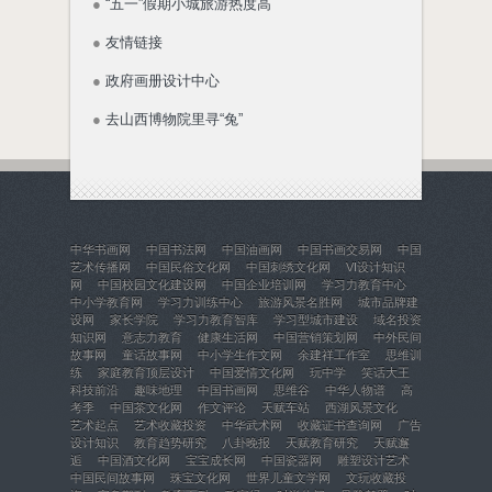
●
“五一”假期小城旅游热度高
●
友情链接
●
政府画册设计中心
●
去山西博物院里寻“兔”
中华书画网
中国书法网
中国油画网
中国书画交易网
中国
艺术传播网
中国民俗文化网
中国刺绣文化网
VI设计知识
网
中国校园文化建设网
中国企业培训网
学习力教育中心
中小学教育网
学习力训练中心
旅游风景名胜网
城市品牌建
设网
家长学院
学习力教育智库
学习型城市建设
域名投资
知识网
意志力教育
健康生活网
中国营销策划网
中外民间
故事网
童话故事网
中小学生作文网
余建祥工作室
思维训
练
家庭教育顶层设计
中国爱情文化网
玩中学
笑话大王
科技前沿
趣味地理
中国书画网
思维谷
中华人物谱
高
考季
中国茶文化网
作文评论
天赋车站
西湖风景文化
艺术起点
艺术收藏投资
中华武术网
收藏证书查询网
广告
设计知识
教育趋势研究
八卦晚报
天赋教育研究
天赋邂
逅
中国酒文化网
宝宝成长网
中国瓷器网
雕塑设计艺术
中国民间故事网
珠宝文化网
世界儿童文学网
文玩收藏投