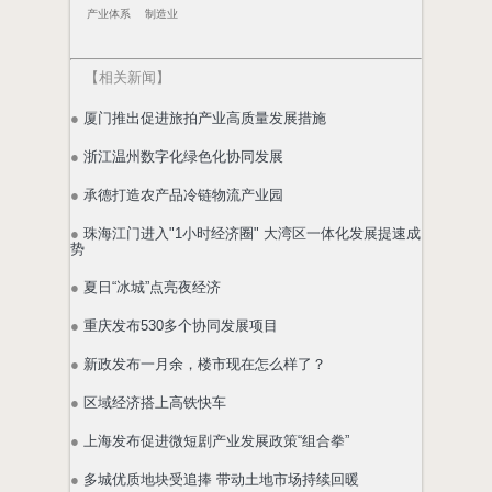
产业体系
制造业
【
相关新闻
】
●
厦门推出促进旅拍产业高质量发展措施
●
浙江温州数字化绿色化协同发展
●
承德打造农产品冷链物流产业园
●
珠海江门进入"1小时经济圈" 大湾区一体化发展提速成
势
●
夏日“冰城”点亮夜经济
●
重庆发布530多个协同发展项目
●
新政发布一月余，楼市现在怎么样了？
●
区域经济搭上高铁快车
●
上海发布促进微短剧产业发展政策“组合拳”
●
多城优质地块受追捧 带动土地市场持续回暖