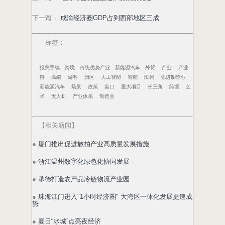
下一篇
：
成渝经济圈GDP占到西部地区三成
标签：
报关手续
跨境
传统优势产业
新能源汽车
外贸
产业
产业
链
高端
游客
园区
人工智能
智能
班列
先进制造业
新能源汽车
场景
政策
港口
重大项目
长三角
跨境
艺
术
无人机
产业体系
制造业
【
相关新闻
】
●
厦门推出促进旅拍产业高质量发展措施
●
浙江温州数字化绿色化协同发展
●
承德打造农产品冷链物流产业园
●
珠海江门进入"1小时经济圈" 大湾区一体化发展提速成
势
●
夏日“冰城”点亮夜经济