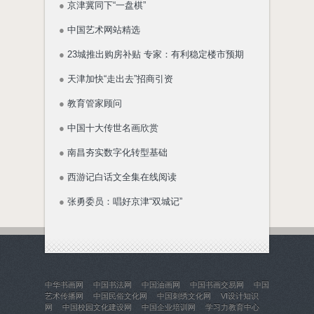
●
京津冀同下“一盘棋”
●
中国艺术网站精选
●
23城推出购房补贴 专家：有利稳定楼市预期
●
天津加快“走出去”招商引资
●
教育管家顾问
●
中国十大传世名画欣赏
●
南昌夯实数字化转型基础
●
西游记白话文全集在线阅读
●
张勇委员：唱好京津“双城记”
中华书画网
中国书法网
中国油画网
中国书画交易网
中国
艺术传播网
中国民俗文化网
中国刺绣文化网
VI设计知识
网
中国校园文化建设网
中国企业培训网
学习力教育中心