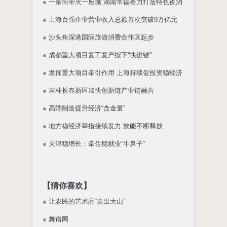
●
一条街带火一座城 湖南常德着力打造特色夜消
●
上海百强企业营业收入总额首次突破9万亿元
●
沙头角深港国际旅游消费合作区起步
●
成都重大项目复工复产按下“快进键”
●
发挥重大项目牵引作用 上海持续促投资稳经济
●
吉林长春新区加快创新链产业链融合
●
高端制造提升经济“含金量”
●
地方稳经济举措接续发力 效能不断释放
●
天津稳增长：牵住稳就业“牛鼻子”
【猜你喜欢】
●
让农民的艺术品“走出大山”
●
舞谱网