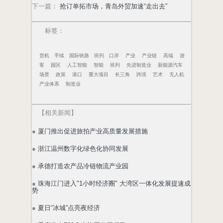
下一篇
：
抢订单拓市场，青岛外贸加速“走出去”
标签：
货机
手续
国际铁路
班列
口岸
产业
产业链
高端
游
客
园区
人工智能
智能
班列
先进制造业
新能源汽车
场景
政策
港口
重大项目
长三角
跨境
艺术
无人机
产业体系
制造业
【
相关新闻
】
●
厦门推出促进旅拍产业高质量发展措施
●
浙江温州数字化绿色化协同发展
●
承德打造农产品冷链物流产业园
●
珠海江门进入"1小时经济圈" 大湾区一体化发展提速成
势
●
夏日“冰城”点亮夜经济