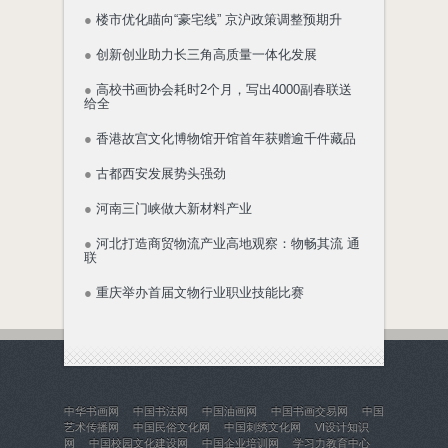
●
楼市优化瞄向“豪宅线” 京沪政策调整预期升
●
创新创业助力长三角高质量一体化发展
●
高校书画协会耗时2个月，写出4000副春联送
给全
●
香港故宫文化博物馆开馆首年获赠逾千件藏品
●
古都西安发展势头强劲
●
河南三门峡做大新材料产业
●
河北打造商贸物流产业高地观察：物畅其流 通
联
●
重庆举办首届文物行业职业技能比赛
中华书画网
中国书法网
中国油画网
中国书画交易网
中国
艺术传播网
中国民俗文化网
中国刺绣文化网
VI设计知识
网
中国校园文化建设网
中国企业培训网
学习力教育中心